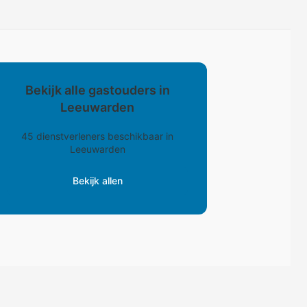
Bekijk alle gastouders in
Leeuwarden
45 dienstverleners beschikbaar in
Leeuwarden
Bekijk allen