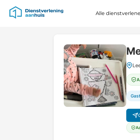
Alle dienstverlene
Me
Le
A
Gas
Aa