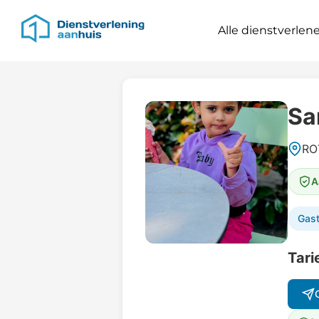
Alle dienstverlene
Sa
RO
A
Gas
Tari