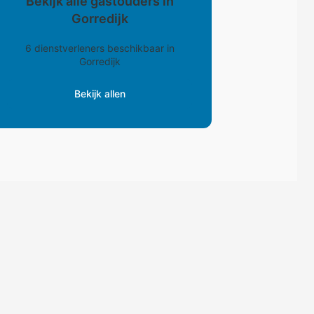
Bekijk alle gastouders in
Gorredijk
6 dienstverleners beschikbaar in
Gorredijk
Bekijk allen