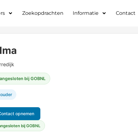
rs
Zoekopdrachten
Informatie
Contact
lma
redijk
angesloten bij GOBNL
touder
Contact opnemen
ngesloten bij GOBNL