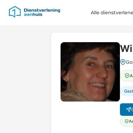
Alle dienstverlene
Wi
Gor
A
Gas
Aa