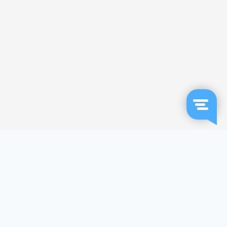
Liever direct contact?
We helpen je graag!
Heb je een specifieke vraag of heb je liever eerst
even contact met ons?