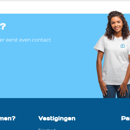
t?
ver eerst even contact
emen?
Vestigingen
Pa