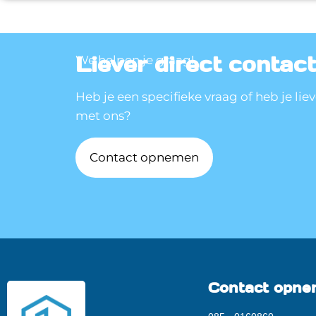
Liever direct contac
We helpen je graag!
Heb je een specifieke vraag of heb je lie
met ons?
Contact opnemen
Contact opn