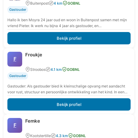
Buitenpost
4 km
GOBNL
Gastouder
Hallo ik ben Moyra 24 jaar oud en woon in Buitenpost samen met mijn
vriend Pieter. Ik werk nu bijna 4 jaar als gastouder, en…
Bekijk profiel
Froukje
F
Stroobos
4.1 km
GOBNL
Gastouder
Gastouder: Als gastouder bied ik kleinschalige opvang met aandacht
voor rust, structuur en persoonlijke ontwikkeling van het kind. In een
veilige en vertrouwde omgeving krijgt…
Bekijk profiel
Femke
F
Kootstertille
4.3 km
GOBNL