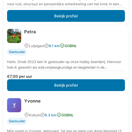
voor rust, structuur en persoonlijke ontwikkeling van het kind. In een
veilige en vertrouwde omgeving krijgt…
Bekijk profiel
Petra
Lutjegast
6.1 km
GOBNL
Gastouder
Hallo. Sinds 2023 ben ik gastouder op onze hobby boerderij. Hiervoor
heb ik gewerkt als wijkverpleegkundige en begeleider in de
gehandicaptenzorg. Misschien tot snel!
€7,00 per uur
Bekijk profiel
Yvonne
Y
Kollum
6.3 km
GOBNL
Gastouder
Mijn naam is Yvonne, getrouwd, 34 jaar en mem van Anne Margriet (3