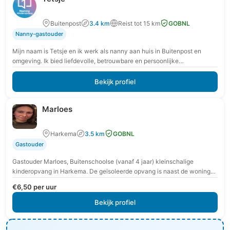
Buitenpost
3.4 km
Reist tot 15 km
GOBNL
Nanny-gastouder
Mijn naam is Tetsje en ik werk als nanny aan huis in Buitenpost en
omgeving. Ik bied liefdevolle, betrouwbare en persoonlijke
kinderopvang bij gezinnen thuis,…
Bekijk profiel
Marloes
Harkema
3.5 km
GOBNL
Gastouder
Gastouder Marloes, Buitenschoolse (vanaf 4 jaar) kleinschalige
kinderopvang in Harkema. De geïsoleerde opvang is naast de woning
en heeft een eigen kinder slaapkamer, kinder toilet,…
€6,50 per uur
Bekijk profiel