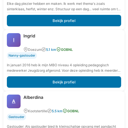
Elke dag plezier hebben en maken. Ik werk met thema's zoals
sinterklaas, herfst, winter enz. Structuur op een dag... veel ruimte om te
spelen, om…
Bekijk profiel
Ingrid
I
Doezum
5.1 km
GOBNL
Nanny-gastouder
In januari 2016 heb ik mijn MBO niveau 4 opleiding pedagogisch
medewerker Jeugdzorg afgerond. Voor deze opleiding heb ik meerdere
jaren stage-ervaring met kinderen met…
Bekijk profiel
Alberdina
A
Kootstertille
5.5 km
GOBNL
Gastouder
Gastouder: Als gastouder bied ik kleinschalige opvang met aandacht