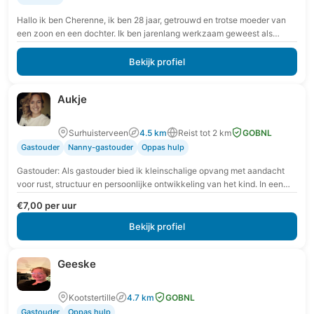
Hallo ik ben Cherenne, ik ben 28 jaar, getrouwd en trotse moeder van
een zoon en een dochter. Ik ben jarenlang werkzaam geweest als
verpleegkundige…
Bekijk profiel
Aukje
Surhuisterveen
4.5 km
Reist tot 2 km
GOBNL
Gastouder
Nanny-gastouder
Oppas hulp
Gastouder: Als gastouder bied ik kleinschalige opvang met aandacht
voor rust, structuur en persoonlijke ontwikkeling van het kind. In een
veilige en vertrouwde omgeving krijgt…
€7,00 per uur
Bekijk profiel
Geeske
Kootstertille
4.7 km
GOBNL
Gastouder
Oppas hulp