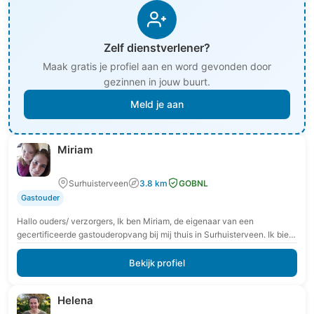
Zelf dienstverlener?
Maak gratis je profiel aan en word gevonden door
gezinnen in jouw buurt.
Meld je aan
Miriam
Surhuisterveen
3.8 km
GOBNL
Gastouder
Hallo ouders/ verzorgers, Ik ben Miriam, de eigenaar van een
gecertificeerde gastouderopvang bij mij thuis in Surhuisterveen. Ik bied
opvang aan kinderen in de leeftijd…
Bekijk profiel
Helena