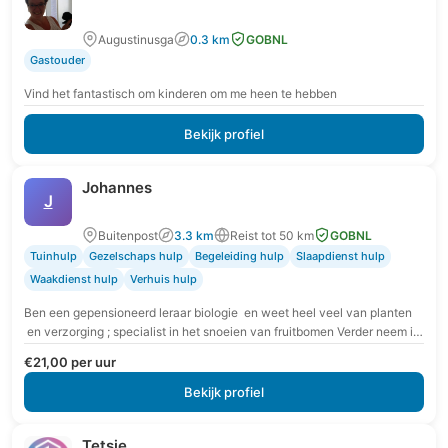
Augustinusga
0.3 km
GOBNL
Gastouder
Vind het fantastisch om kinderen om me heen te hebben
Bekijk profiel
Johannes
J
Buitenpost
3.3 km
Reist tot 50 km
GOBNL
Tuinhulp
Gezelschaps hulp
Begeleiding hulp
Slaapdienst hulp
Waakdienst hulp
Verhuis hulp
Ben een gepensioneerd leraar biologie en weet heel veel van planten
en verzorging ; specialist in het snoeien van fruitbomen Verder neem ik
altijd mij…
€21,00 per uur
Bekijk profiel
Tetsje