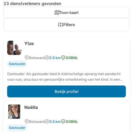
23 dienstverleners gevonden
Toon kaart
Filters
Ylze
Bolsward
0.5 km
GOBNL
Gastouder
Gastouder: Als gastouder bied ik kleinschalige opvang met aandacht
voor rust, structuur en persoonlijke ontwikkeling van het kind. In een
veilige en vertrouwde omgeving krijgt…
Bekijk profiel
Noëlla
Bolsward
0.5 km
GOBNL
Gastouder