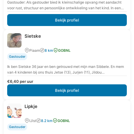
Gastouder: Als gastouder bied ik kleinschalige opvang met aandacht
voor rust, structuur en persoonlijke ontwikkeling van het kind. In een
veilige en vertrouwde omgeving krijgt…
Bekijk profiel
Sietske
Piaam
8 km
GOBNL
Gastouder
Ik ben Sietske 36 jaar en ben getrouwd met mijn man Sibbele. En mem
van 4 kinderen bij ons thuis Jetse (13), Jurjen (11), Jildou…
€6,40 per uur
Bekijk profiel
Lipkje
IJlst
8.2 km
GOBNL
Gastouder