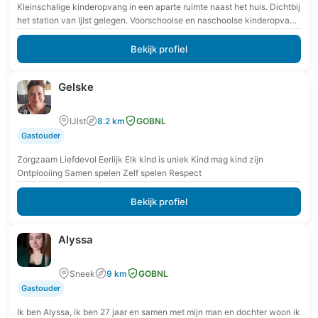
Kleinschalige kinderopvang in een aparte ruimte naast het huis. Dichtbij
het station van Ijlst gelegen. Voorschoolse en naschoolse kinderopvang
mogelijk. Omdat ik flexibel ben, graag…
Bekijk profiel
Gelske
IJlst
8.2 km
GOBNL
Gastouder
Zorgzaam Liefdevol Eerlijk Elk kind is uniek Kind mag kind zijn
Ontplooiing Samen spelen Zelf spelen Respect
Bekijk profiel
Alyssa
Sneek
9 km
GOBNL
Gastouder
Ik ben Alyssa, ik ben 27 jaar en samen met mijn man en dochter woon ik