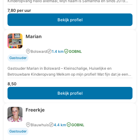
Kinderopvang Hallo allemaal, Mijn naam is Samantha en sinds 2019
bied ik met veel plezier gastouderopvang…
7,80 per uur
Bekijk profiel
Marian
Bolsward
1.4 km
GOBNL
Gastouder
Gastouder Marian in Bolsward – Kleinschalige, Huiselijke en
Betrouwbare Kinderopvang Welkom op mijn profiel! Wat fijn dat je een
kijkje neemt bij mijn gastouderopvang. Mijn…
8,50
Bekijk profiel
Freerkje
Blauwhuis
4.4 km
GOBNL
Gastouder