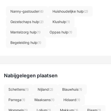
Nanny-gastouder
Huishoudelijke hulp
(6)
(2)
Gezelschaps hulp
Klushulp
(2)
(1)
Mantelzorg hulp
Oppas hulp
(1)
(1)
Begeleiding hulp
(1)
Nabijgelegen plaatsen
Schettens
Nijland
Blauwhuis
(1)
(2)
(1)
Parrega
Waaksens
Hidaard
(1)
(1)
(1)
Wommels
Lollum
Makkum
Piaam
(1)
(1)
(3)
(1)