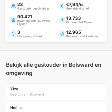
23
€7,94/u
Gastouder beschikbaar
Gemiddeld tarief
90.421
13.733
Inwoners gem. Súdwest-
Kinderen tot 15 jaar
Fryslân
3
12.965
LRK-geregistreerd
Gezinnen met kinderen
Bekijk alle gastouder in Bolsward en
omgeving
Ylze
Gastouder · Bolsward
Noëlla