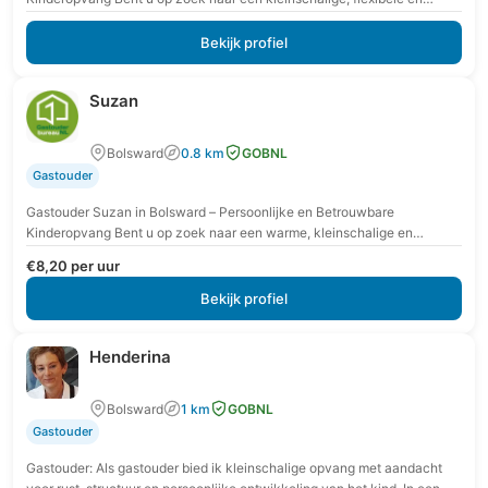
huiselijke gastouderopvang in Bolsward waar uw kind…
Bekijk profiel
Suzan
Bolsward
0.8 km
GOBNL
Gastouder
Gastouder Suzan in Bolsward – Persoonlijke en Betrouwbare
Kinderopvang Bent u op zoek naar een warme, kleinschalige en
professionele gastouderopvang in Bolsward? Dan bent u…
€8,20 per uur
Bekijk profiel
Henderina
Bolsward
1 km
GOBNL
Gastouder
Gastouder: Als gastouder bied ik kleinschalige opvang met aandacht