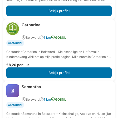
voor rust, structuur en persoonlijke ontwikkeling van het kind. In een
veilige en vertrouwde omgeving krijgt…
Bekijk profiel
Catharina
Bolsward
1 km
GOBNL
Gastouder
Gastouder Catharina in Bolsward – Kleinschalige en Liefdevolle
Kinderopvang Welkom op mijn profielpagina! Mijn naam is Catharina en
ik ben gastouder in Bolsward. Bent u…
€8,20 per uur
Bekijk profiel
Samantha
S
Bolsward
1 km
GOBNL
Gastouder
Gastouder Samantha in Bolsward – Kleinschalige, Actieve en Huiselijke