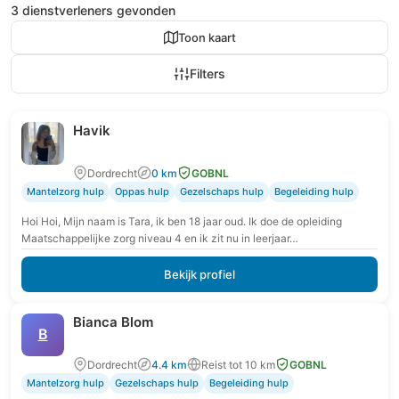
3 dienstverleners gevonden
Toon kaart
Filters
Havik
Dordrecht
0 km
GOBNL
Mantelzorg hulp
Oppas hulp
Gezelschaps hulp
Begeleiding hulp
Hoi Hoi, Mijn naam is Tara, ik ben 18 jaar oud. Ik doe de opleiding
Maatschappelijke zorg niveau 4 en ik zit nu in leerjaar…
Bekijk profiel
Bianca Blom
B
Dordrecht
4.4 km
Reist tot 10 km
GOBNL
Mantelzorg hulp
Gezelschaps hulp
Begeleiding hulp