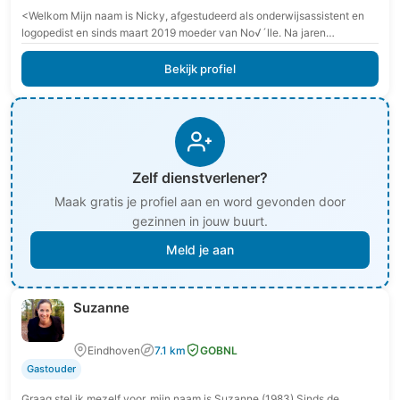
<Welkom Mijn naam is Nicky, afgestudeerd als onderwijsassistent en
logopedist en sinds maart 2019 moeder van No√´lle. Na jaren
geleerd/gewerkt te hebben als onderwijsassistent en…
Bekijk profiel
Zelf dienstverlener?
Maak gratis je profiel aan en word gevonden door
gezinnen in jouw buurt.
Meld je aan
Suzanne
Eindhoven
7.1 km
GOBNL
Gastouder
Graag stel ik mezelf voor, mijn naam is Suzanne (1983) Sinds de