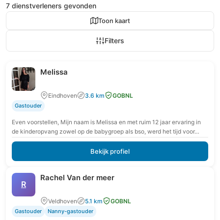
7 dienstverleners gevonden
Toon kaart
Filters
Melissa
Eindhoven
3.6 km
GOBNL
Gastouder
Even voorstellen, Mijn naam is Melissa en met ruim 12 jaar ervaring in
de kinderopvang zowel op de babygroep als bso, werd het tijd voor…
Bekijk profiel
Rachel Van der meer
R
Veldhoven
5.1 km
GOBNL
Gastouder
Nanny-gastouder