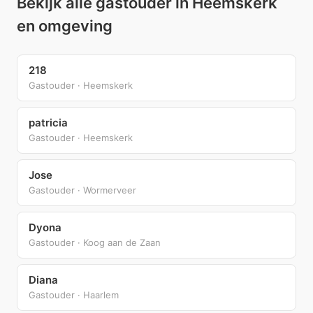
Bekijk alle gastouder in Heemskerk
en omgeving
218
Gastouder · Heemskerk
patricia
Gastouder · Heemskerk
Jose
Gastouder · Wormerveer
Dyona
Gastouder · Koog aan de Zaan
Diana
Gastouder · Haarlem