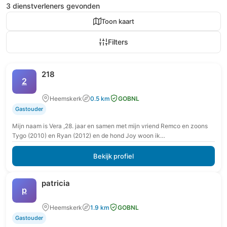
3 dienstverleners gevonden
Toon kaart
Filters
218
2
Heemskerk
0.5 km
GOBNL
Gastouder
Mijn naam is Vera ,28. jaar en samen met mijn vriend Remco en zoons
Tygo (2010) en Ryan (2012) en de hond Joy woon ik…
Bekijk profiel
patricia
p
Heemskerk
1.9 km
GOBNL
Gastouder