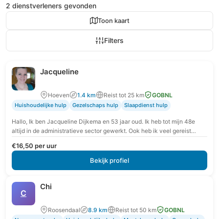
2 dienstverleners gevonden
Toon kaart
Filters
Jacqueline
Hoeven
1.4 km
Reist tot 25 km
GOBNL
Huishoudelijke hulp
Gezelschaps hulp
Slaapdienst hulp
Hallo, Ik ben Jacqueline Dijkema en 53 jaar oud. Ik heb tot mijn 48e
altijd in de administratieve sector gewerkt. Ook heb ik veel gereist…
€16,50 per uur
Bekijk profiel
Chi
C
Roosendaal
8.9 km
Reist tot 50 km
GOBNL