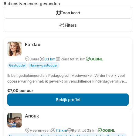
6 dienstverleners gevonden
Toon kaart
Filters
Fardau
Joure
0.1 km
Reist tot 15 km
GOBNL
Gastouder
Nanny-gastouder
Ik ben gediplomeerd als Pedagogisch Medewerker. Verder heb ik veel
oppaservaring en heb ik gewerkt bij verschillende kinderdagverblijven,
stage gelopen bij een kinderdagverblijf, 3 peuterspeelzalen,…
€7,00 per uur
Bekijk profiel
Anouk
Heerenveen
7.3 km
Reist tot 38 km
GOBNL