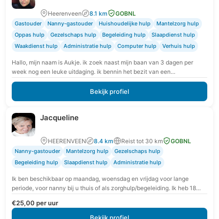
Heerenveen
8.1 km
GOBNL
Gastouder
Nanny-gastouder
Huishoudelijke hulp
Mantelzorg hulp
Oppas hulp
Gezelschaps hulp
Begeleiding hulp
Slaapdienst hulp
Waakdienst hulp
Administratie hulp
Computer hulp
Verhuis hulp
Hallo, mijn naam is Aukje. ik zoek naast mijn baan van 3 dagen per
week nog een leuke uitdaging. ik bennin het bezit van een…
Bekijk profiel
Jacqueline
HEERENVEEN
8.4 km
Reist tot 30 km
GOBNL
Nanny-gastouder
Mantelzorg hulp
Gezelschaps hulp
Begeleiding hulp
Slaapdienst hulp
Administratie hulp
Ik ben beschikbaar op maandag, woensdag en vrijdag voor lange
periode, voor nanny bij u thuis of als zorghulp/begeleiding. Ik heb 18
jaar ervaring in…
€25,00 per uur
Bekijk profiel