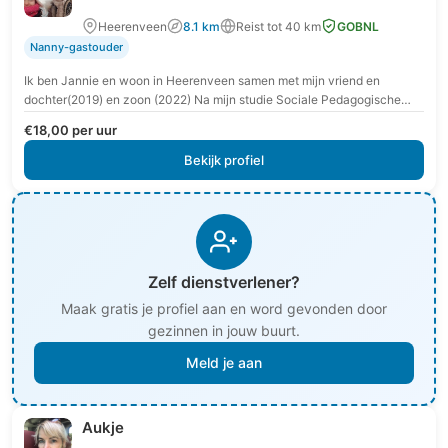
Heerenveen
8.1 km
Reist tot 40 km
GOBNL
Nanny-gastouder
Ik ben Jannie en woon in Heerenveen samen met mijn vriend en
dochter(2019) en zoon (2022) Na mijn studie Sociale Pedagogische
Wetenschap ben ik gaan…
€18,00 per uur
Bekijk profiel
Zelf dienstverlener?
Maak gratis je profiel aan en word gevonden door
gezinnen in jouw buurt.
Meld je aan
Aukje