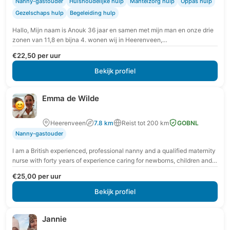
Nanny-gastouder
Huishoudelijke hulp
Mantelzorg hulp
Oppas hulp
Gezelschaps hulp
Begeleiding hulp
Hallo, Mijn naam is Anouk 36 jaar en samen met mijn man en onze drie
zonen van 11,8 en bijna 4. wonen wij in Heerenveen,…
€22,50 per uur
Bekijk profiel
Emma de Wilde
Heerenveen
7.8 km
Reist tot 200 km
GOBNL
Nanny-gastouder
I am a British experienced, professional nanny and a qualified maternity
nurse with forty years of experience caring for newborns, children and
their parents. I…
€25,00 per uur
Bekijk profiel
Jannie