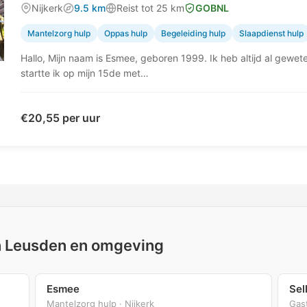
Nijkerk
9.5 km
Reist tot 25 km
GOBNL
Mantelzorg hulp
Oppas hulp
Begeleiding hulp
Slaapdienst hulp
Hallo, Mijn naam is Esmee, geboren 1999. Ik heb altijd al gewet
startte ik op mijn 15de met…
€20,55 per uur
 in Leusden en omgeving
Esmee
Sel
Mantelzorg hulp · Nijkerk
Gas