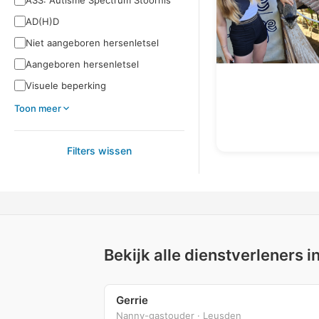
ASS: Autisme Spectrum Stoornis
AD(H)D
Niet aangeboren hersenletsel
Aangeboren hersenletsel
Visuele beperking
Toon meer
Filters wissen
Bekijk alle dienstverleners
Gerrie
Nanny-gastouder · Leusden