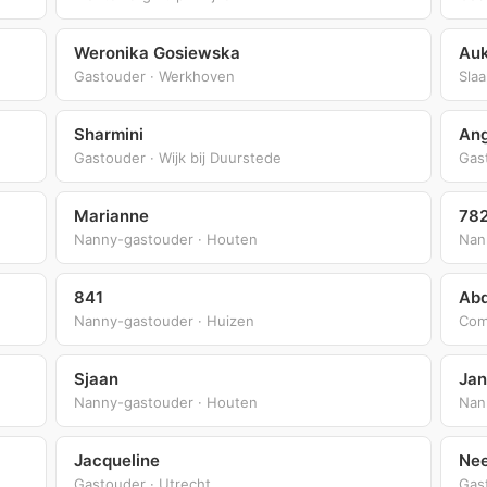
Weronika Gosiewska
Auk
Gastouder · Werkhoven
Slaa
Sharmini
Ang
Gastouder · Wijk bij Duurstede
Gas
Marianne
78
Nanny-gastouder · Houten
Nan
841
Abd
Nanny-gastouder · Huizen
Comp
Sjaan
Jan
Nanny-gastouder · Houten
Nan
Jacqueline
Ne
Gastouder · Utrecht
Gas