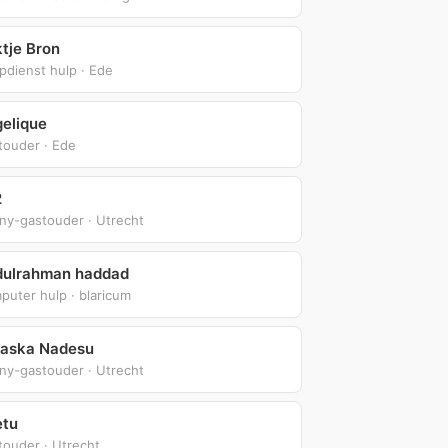
tje Bron
pdienst hulp · Ede
elique
touder · Ede
2
ny-gastouder · Utrecht
ulrahman haddad
uter hulp · blaricum
aska Nadesu
ny-gastouder · Utrecht
etu
touder · Utrecht