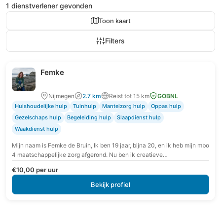
1 dienstverlener gevonden
Toon kaart
Filters
Femke
Nijmegen
2.7 km
Reist tot 15 km
GOBNL
Huishoudelijke hulp
Tuinhulp
Mantelzorg hulp
Oppas hulp
Gezelschaps hulp
Begeleiding hulp
Slaapdienst hulp
Waakdienst hulp
Mijn naam is Femke de Bruin, Ik ben 19 jaar, bijna 20, en ik heb mijn mbo
4 maatschappelijke zorg afgerond. Nu ben ik creatieve…
€10,00 per uur
Bekijk profiel