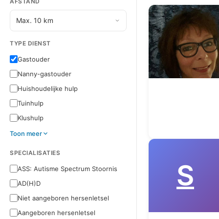
AFSTAND
TYPE DIENST
Gastouder
Nanny-gastouder
Huishoudelijke hulp
Tuinhulp
Klushulp
Toon meer
SPECIALISATIES
S
ASS: Autisme Spectrum Stoornis
AD(H)D
Niet aangeboren hersenletsel
Aangeboren hersenletsel