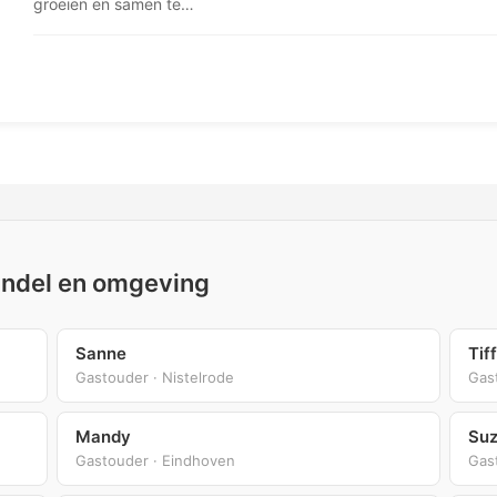
groeien en samen te…
ijndel en omgeving
Sanne
Tif
Gastouder · Nistelrode
Gas
Mandy
Su
Gastouder · Eindhoven
Gas