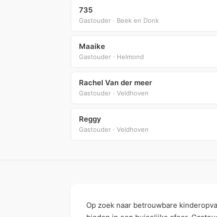
735
Gastouder · Beek en Donk
Maaike
Gastouder · Helmond
Rachel Van der meer
Gastouder · Veldhoven
Reggy
Gastouder · Veldhoven
Op zoek naar betrouwbare kinderopva