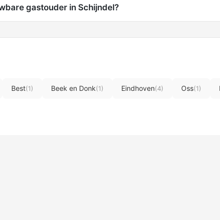
wbare gastouder in Schijndel?
Best
Beek en Donk
Eindhoven
Oss
(1)
(1)
(4)
(1)