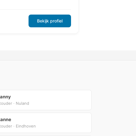
Bekijk profiel
fanny
touder · Nuland
zanne
touder · Eindhoven