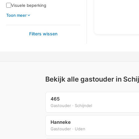
Visuele beperking
Toon meer
Filters wissen
Bekijk alle gastouder in Sch
465
Gastouder · Schijndel
Hanneke
Gastouder · Uden