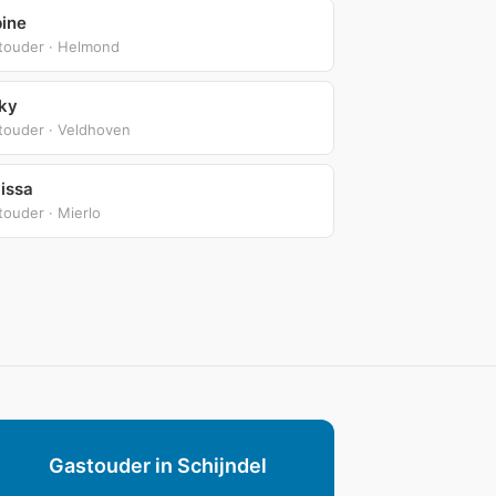
ine
touder · Helmond
ky
touder · Veldhoven
issa
ouder · Mierlo
Gastouder in Schijndel