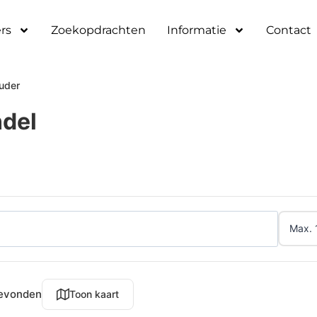
rs
Zoekopdrachten
Informatie
Contact
uder
ndel
gevonden
Toon kaart