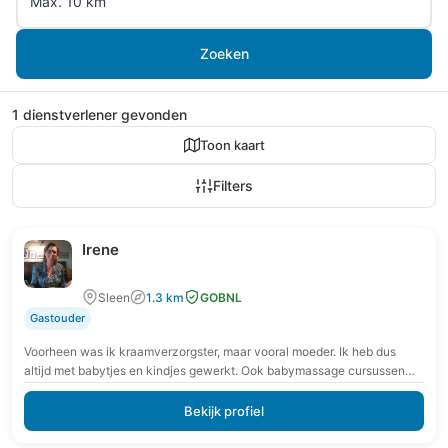
Zoeken
1 dienstverlener gevonden
Toon kaart
Filters
Irene
Sleen
1.3 km
GOBNL
Gastouder
Voorheen was ik kraamverzorgster, maar vooral moeder. Ik heb dus
altijd met babytjes en kindjes gewerkt. Ook babymassage cursussen
heb ik met veel liefde gedaan,…
Bekijk profiel