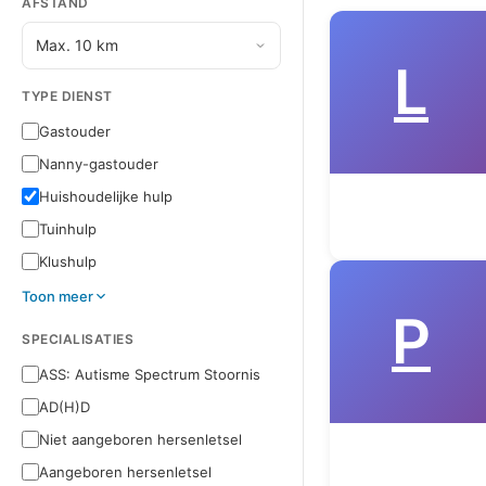
AFSTAND
L
TYPE DIENST
Gastouder
Nanny-gastouder
Huishoudelijke hulp
Tuinhulp
Klushulp
Toon meer
P
SPECIALISATIES
ASS: Autisme Spectrum Stoornis
AD(H)D
Niet aangeboren hersenletsel
Aangeboren hersenletsel