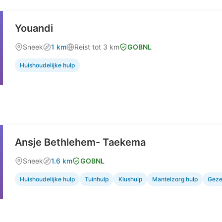
Youandi
Sneek
1 km
Reist tot 3 km
GOBNL
Huishoudelijke hulp
Ansje Bethlehem- Taekema
Sneek
1.6 km
GOBNL
Huishoudelijke hulp
Tuinhulp
Klushulp
Mantelzorg hulp
Geze