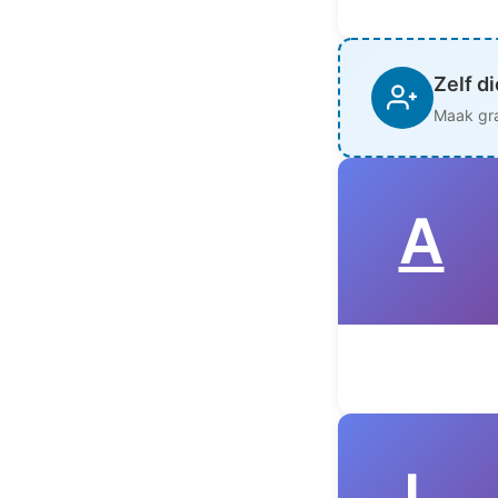
Zelf d
Maak gra
A
L