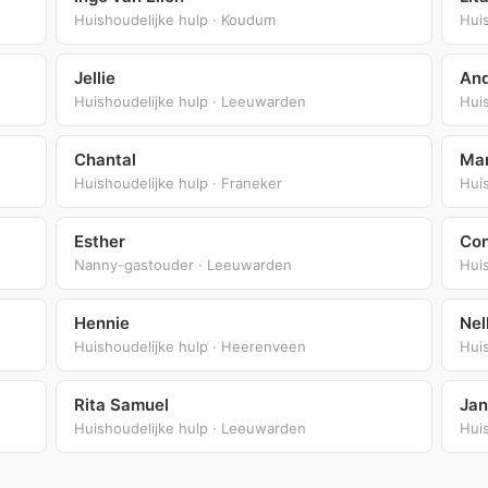
Huishoudelijke hulp · Koudum
Hui
Jellie
And
Huishoudelijke hulp · Leeuwarden
Hui
Chantal
Ma
Huishoudelijke hulp · Franeker
Hui
Esther
Con
Nanny-gastouder · Leeuwarden
Hui
Hennie
Nel
Huishoudelijke hulp · Heerenveen
Hui
Rita Samuel
Jan
Huishoudelijke hulp · Leeuwarden
Hui