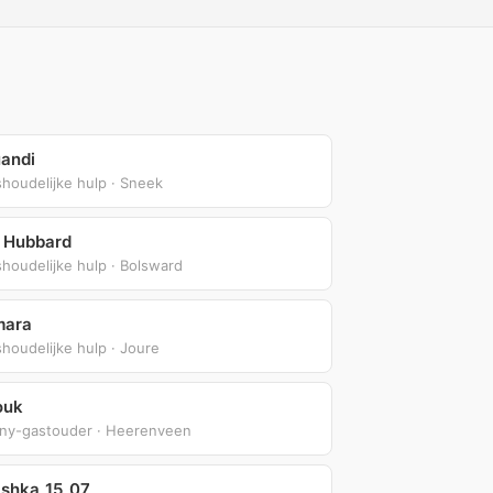
andi
houdelijke hulp · Sneek
y Hubbard
houdelijke hulp · Bolsward
mara
houdelijke hulp · Joure
ouk
ny-gastouder · Heerenveen
ashka_15_07