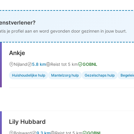
ienstverlener?
tis je profiel aan en word gevonden door gezinnen in jouw buurt.
Ankje
Nijland
5.8 km
Reist tot 5 km
GOBNL
Huishoudelijke hulp
Mantelzorg hulp
Gezelschaps hulp
Begelei
Lily Hubbard
Bolsward
9.3 km
Reist tot 5 km
GOBNL