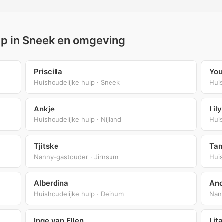
ulp in Sneek en omgeving
Priscilla
You
Huishoudelijke hulp · Sneek
Huis
Ankje
Lil
Huishoudelijke hulp · Nijland
Huis
Tjitske
Ta
Nanny-gastouder · Jirnsum
Huis
Alberdina
An
Huishoudelijke hulp · Deinum
Nan
Inge van Ellen
Lit