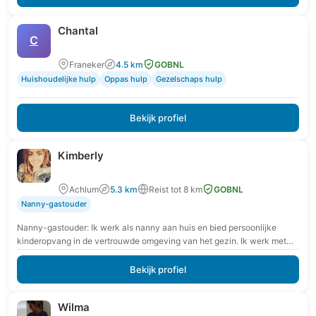
Chantal
C
Franeker
4.5 km
GOBNL
Huishoudelijke hulp
Oppas hulp
Gezelschaps hulp
Bekijk profiel
Kimberly
Achlum
5.3 km
Reist tot 8 km
GOBNL
Nanny-gastouder
Nanny-gastouder: Ik werk als nanny aan huis en bied persoonlijke
kinderopvang in de vertrouwde omgeving van het gezin. Ik werk met
extra aandacht voor rust,…
Bekijk profiel
Wilma