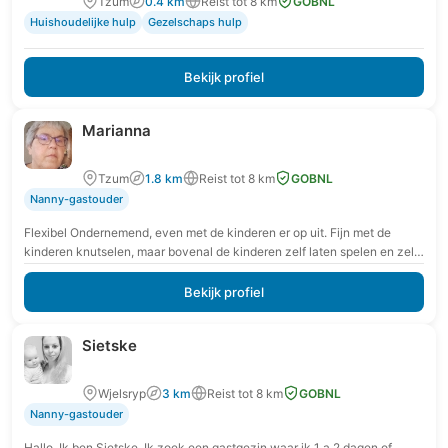
Tzum
0.4 km
Reist tot 8 km
GOBNL
Huishoudelijke hulp
Gezelschaps hulp
Bekijk profiel
Marianna
Tzum
1.8 km
Reist tot 8 km
GOBNL
Nanny-gastouder
Flexibel Ondernemend, even met de kinderen er op uit. Fijn met de
kinderen knutselen, maar bovenal de kinderen zelf laten spelen en zelf
oplossingen zoeken.…
Bekijk profiel
Sietske
Wjelsryp
3 km
Reist tot 8 km
GOBNL
Nanny-gastouder
Hallo, Ik ben Sietske. Ik zoek een gastgezin waar ik 1 a 2 dagen of