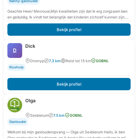
Nanny-gastouder
Geachte Heer/ Mevrouw,Mijn kwaliteiten zijn dat ik erg zorgzaam ben
en geduldig. Ik vindt het belangrijk dat kinderen zichzelf kunnen zijn.
Dit doe ik door…
Bekijk profiel
Dick
D
Dronryp
7.3 km
Reist tot 15 km
GOBNL
Klushulp
Bekijk profiel
Olga
Sexbierum
7.5 km
GOBNL
Gastouder
Welkom bij mijn gastouderopvang — Olga uit Sexbierum Hallo, ik ben
Olga gastouder in Sexbierum, en ik heet jullie van harte welkom in mijn