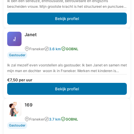
Ik ben een serieuze, enthousiaste, betrouwbare en enigszins
bescheiden vrouw. Mijn grootste kracht is het structureel en punctueel
te werk gaan. Bij alles wat ik…
Bekijk profiel
Janet
J
Franeker
3.6 km
GOBNL
Gastouder
Ik zal mezelf even voorstellen als gastouder. Ik ben Janet en samen met
mijn man en dochter woon ik in Franeker. Werken met kinderen is…
€7,50 per uur
Bekijk profiel
169
Franeker
3.7 km
GOBNL
Gastouder