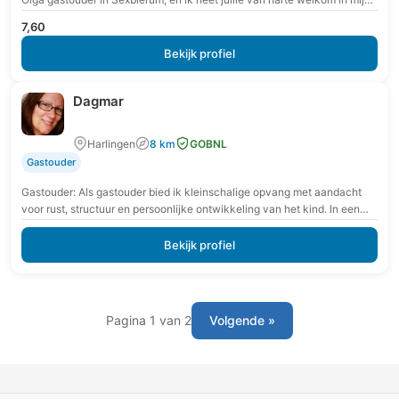
huiselijke en…
7,60
Bekijk profiel
Dagmar
Harlingen
8 km
GOBNL
Gastouder
Gastouder: Als gastouder bied ik kleinschalige opvang met aandacht
voor rust, structuur en persoonlijke ontwikkeling van het kind. In een
veilige en vertrouwde omgeving krijgt…
Bekijk profiel
Pagina 1 van 2
Volgende »