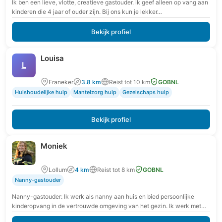
Ik ben een lieve, vlotte, creatieve gastouder. ik geef alleen op vang aan
kinderen die 4 jaar of ouder zijn. Bij ons kun je lekker…
Bekijk profiel
Louisa
L
Franeker
3.8 km
Reist tot 10 km
GOBNL
Huishoudelijke hulp
Mantelzorg hulp
Gezelschaps hulp
Bekijk profiel
Moniek
Lollum
4 km
Reist tot 8 km
GOBNL
Nanny-gastouder
Nanny-gastouder: Ik werk als nanny aan huis en bied persoonlijke
kinderopvang in de vertrouwde omgeving van het gezin. Ik werk met
extra aandacht voor rust,…