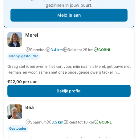
gezinnen in jouw buurt.
Meld je aan
Merel
Franeker
3.4 km
Reist tot 25 km
GOBNL
Nanny-gastouder
Graag stel ik mij even in het kort voor; mijn naam is Merel, getrouwd met
Herman en woon samen met onze ondeugende dwerg tackel in…
€22,00 per uur
Bekijk profiel
Bea
Spannum
3.5 km
Reist tot 10 km
GOBNL
Gastouder