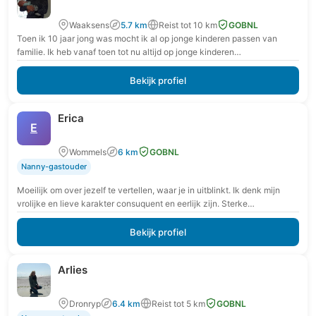
Waaksens
5.7 km
Reist tot 10 km
GOBNL
Toen ik 10 jaar jong was mocht ik al op jonge kinderen passen van
familie. Ik heb vanaf toen tot nu altijd op jonge kinderen…
Bekijk profiel
Erica
E
Wommels
6 km
GOBNL
Nanny-gastouder
Moeilijk om over jezelf te vertellen, waar je in uitblinkt. Ik denk mijn
vrolijke en lieve karakter consuquent en eerlijk zijn. Sterke
persoonlijkheid en weten…
Bekijk profiel
Arlies
Dronryp
6.4 km
Reist tot 5 km
GOBNL