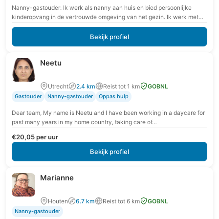
Nanny-gastouder: Ik werk als nanny aan huis en bied persoonlijke
kinderopvang in de vertrouwde omgeving van het gezin. Ik werk met
extra aandacht voor rust,…
Bekijk profiel
Neetu
Utrecht
2.4 km
Reist tot 1 km
GOBNL
Gastouder
Nanny-gastouder
Oppas hulp
Dear team, My name is Neetu and I have been working in a daycare for
past many years in my home country, taking care of…
€20,05 per uur
Bekijk profiel
Marianne
Houten
6.7 km
Reist tot 6 km
GOBNL
Nanny-gastouder