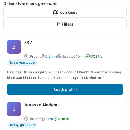
6 dienstverleners gevonden
Toon kaart
Filters
782
7
Utrecht
0.9 km
Reist tot 10 km
GOBNL
Nanny-gastouder
Haai haai, Ik ben angelique 22 jaar woon in Utrecht. Waarom ik opvang
biedt aan kinderen is omdat ik kinderen super leuk vind en ik…
Bekijk profiel
Janaska Nadesu
J
Utrecht
1 km
GOBNL
Nanny-gastouder