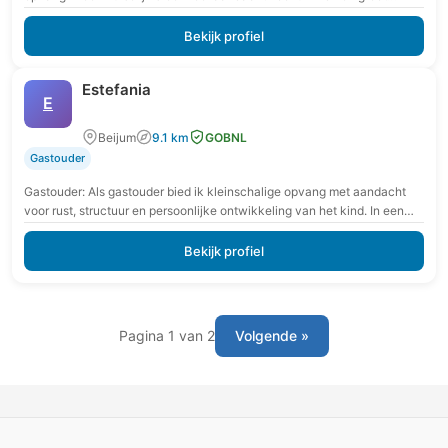
aanbod aan activiteiten Veel buitenactiviteiten en…
Bekijk profiel
Estefania
E
Beijum
9.1 km
GOBNL
Gastouder
Gastouder: Als gastouder bied ik kleinschalige opvang met aandacht
voor rust, structuur en persoonlijke ontwikkeling van het kind. In een
veilige en vertrouwde omgeving krijgt…
Bekijk profiel
Pagina 1 van 2
Volgende »