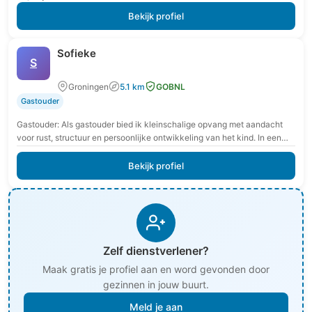
Bekijk profiel
Sofieke
S
Groningen
5.1 km
GOBNL
Gastouder
Gastouder: Als gastouder bied ik kleinschalige opvang met aandacht
voor rust, structuur en persoonlijke ontwikkeling van het kind. In een
veilige en vertrouwde omgeving krijgt…
Bekijk profiel
Zelf dienstverlener?
Maak gratis je profiel aan en word gevonden door
gezinnen in jouw buurt.
Meld je aan