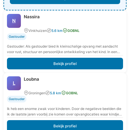
Nassira
N
Vinkhuizen
5.6 km
GOBNL
Gastouder
Gastouder: Als gastouder bied ik kleinschalige opvang met aandacht
voor rust, structuur en persoonlijke ontwikkeling van het kind. In een
veilige en vertrouwde omgeving krijgt…
Bekijk profiel
Loubna
L
Groningen
5.8 km
GOBNL
Gastouder
Ik heb een enorme zwak voor kinderen. Door de negatieve beelden die
ik de laatste jaren voorbij zie komen over opvanglocaties waar kindjes
fysiek en…
Bekijk profiel