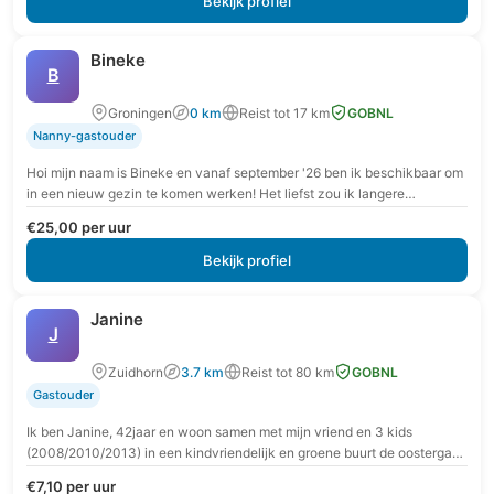
Bekijk profiel
Bineke
B
Groningen
0 km
Reist tot 17 km
GOBNL
Nanny-gastouder
Hoi mijn naam is Bineke en vanaf september '26 ben ik beschikbaar om
in een nieuw gezin te komen werken! Het liefst zou ik langere…
€25,00 per uur
Bekijk profiel
Janine
J
Zuidhorn
3.7 km
Reist tot 80 km
GOBNL
Gastouder
Ik ben Janine, 42jaar en woon samen met mijn vriend en 3 kids
(2008/2010/2013) in een kindvriendelijk en groene buurt de oostergast
(nabij brede school…
€7,10 per uur