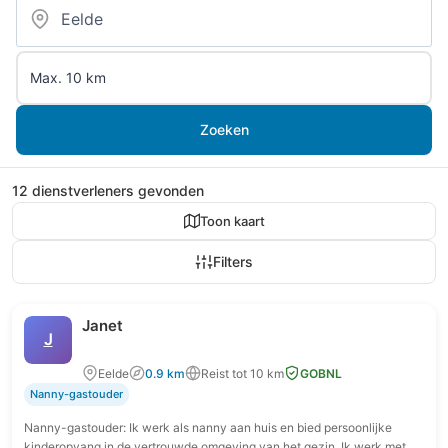
Zoeken
12 dienstverleners gevonden
Toon kaart
Filters
Janet
J
Eelde
0.9 km
Reist tot 10 km
GOBNL
Nanny-gastouder
Nanny-gastouder: Ik werk als nanny aan huis en bied persoonlijke
kinderopvang in de vertrouwde omgeving van het gezin. Ik werk met