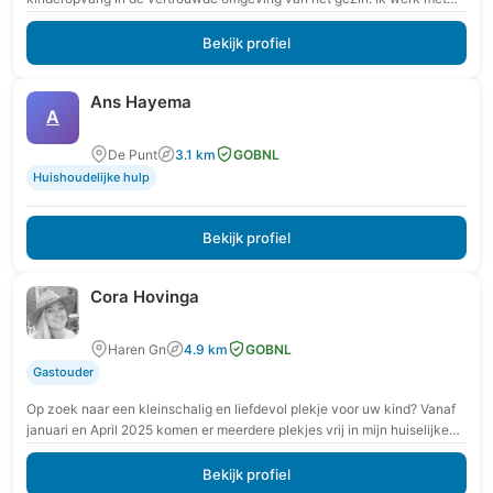
extra aandacht voor rust,…
Bekijk profiel
Ans Hayema
A
De Punt
3.1 km
GOBNL
Huishoudelijke hulp
Bekijk profiel
Cora Hovinga
Haren Gn
4.9 km
GOBNL
Gastouder
Op zoek naar een kleinschalig en liefdevol plekje voor uw kind? Vanaf
januari en April 2025 komen er meerdere plekjes vrij in mijn huiselijke
en…
Bekijk profiel