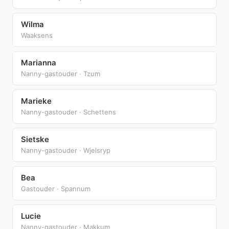
Wilma
Waaksens
Marianna
Nanny-gastouder · Tzum
Marieke
Nanny-gastouder · Schettens
Sietske
Nanny-gastouder · Wjelsryp
Bea
Gastouder · Spannum
Lucie
Nanny-gastouder · Makkum