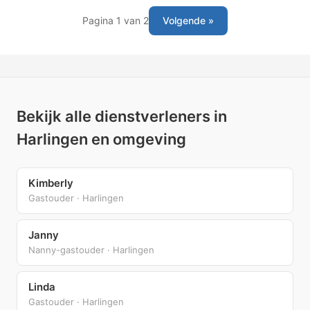
Pagina 1 van 2
Volgende »
Bekijk alle dienstverleners in
Harlingen en omgeving
Kimberly
Gastouder · Harlingen
Janny
Nanny-gastouder · Harlingen
Linda
Gastouder · Harlingen