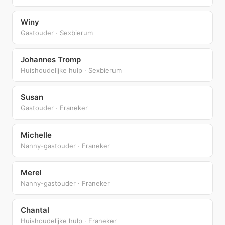
Winy
Gastouder · Sexbierum
Johannes Tromp
Huishoudelijke hulp · Sexbierum
Susan
Gastouder · Franeker
Michelle
Nanny-gastouder · Franeker
Merel
Nanny-gastouder · Franeker
Chantal
Huishoudelijke hulp · Franeker