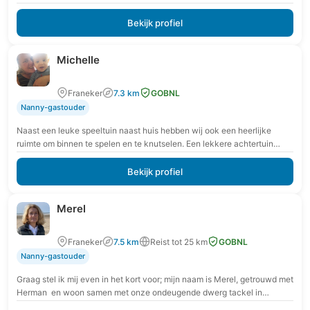
Bekijk profiel
Michelle
Franeker
7.3 km
GOBNL
Nanny-gastouder
Naast een leuke speeltuin naast huis hebben wij ook een heerlijke
ruimte om binnen te spelen en te knutselen. Een lekkere achtertuin
waar je kan…
Bekijk profiel
Merel
Franeker
7.5 km
Reist tot 25 km
GOBNL
Nanny-gastouder
Graag stel ik mij even in het kort voor; mijn naam is Merel, getrouwd met
Herman en woon samen met onze ondeugende dwerg tackel in…