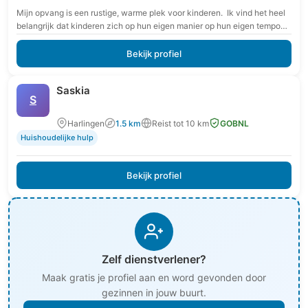
Mijn opvang is een rustige, warme plek voor kinderen. Ik vind het heel
belangrijk dat kinderen zich op hun eigen manier op hun eigen tempo…
Bekijk profiel
Saskia
S
Harlingen
1.5 km
Reist tot 10 km
GOBNL
Huishoudelijke hulp
Bekijk profiel
Zelf dienstverlener?
Maak gratis je profiel aan en word gevonden door
gezinnen in jouw buurt.