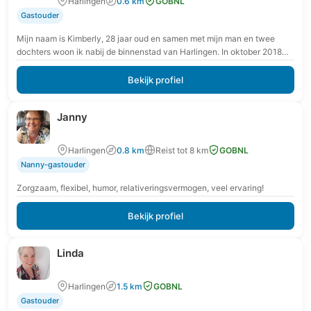
Harlingen
0.6 km
GOBNL
Gastouder
Mijn naam is Kimberly, 28 jaar oud en samen met mijn man en twee
dochters woon ik nabij de binnenstad van Harlingen. In oktober 2018…
Bekijk profiel
Janny
Harlingen
0.8 km
Reist tot 8 km
GOBNL
Nanny-gastouder
Zorgzaam, flexibel, humor, relativeringsvermogen, veel ervaring!
Bekijk profiel
Linda
Harlingen
1.5 km
GOBNL
Gastouder