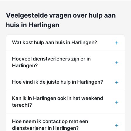
Veelgestelde vragen over hulp aan
huis in Harlingen
Wat kost hulp aan huis in Harlingen?
Hoeveel dienstverleners zijn er in
Harlingen?
Hoe vind ik de juiste hulp in Harlingen?
Kan ik in Harlingen ook in het weekend
terecht?
Hoe neem ik contact op met een
dienstverlener in Harlingen?