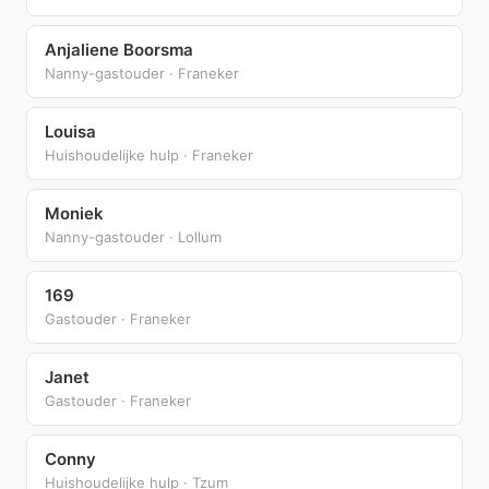
Anjaliene Boorsma
Nanny-gastouder · Franeker
Louisa
Huishoudelijke hulp · Franeker
Moniek
Nanny-gastouder · Lollum
169
Gastouder · Franeker
Janet
Gastouder · Franeker
Conny
Huishoudelijke hulp · Tzum