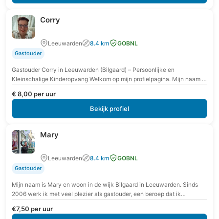
Corry
Leeuwarden
8.4 km
GOBNL
Gastouder
Gastouder Corry in Leeuwarden (Bilgaard) – Persoonlijke en
Kleinschalige Kinderopvang Welkom op mijn profielpagina. Mijn naam is
Corry en ik ben gastouder in de wijk…
€ 8,00 per uur
Bekijk profiel
Mary
Leeuwarden
8.4 km
GOBNL
Gastouder
Mijn naam is Mary en woon in de wijk Bilgaard in Leeuwarden. Sinds
2006 werk ik met veel plezier als gastouder, een beroep dat ik…
€7,50 per uur