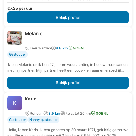
€7,25 per uur
Bekijk profiel
Melanie
Leeuwarden
8.8 km
GOBNL
Gastouder
Ik ben Melanie en ik ben 27 jaar en woonachting in Leeuwarden samen
met mijn partner. Mijn partner heeft een bouw- en aannemersbedrijf.
Samen hebben…
Bekijk profiel
Karin
K
Reitsum
8.9 km
Reist tot 20 km
GOBNL
Gastouder
Nanny-gastouder
Hallo, ik ben Karin. Ik ben geboren op 30 maart 1971, gelukkig getrouwd
met Rinze en samen hebben wij 3 kinderen (1996, 2001 en 2005).…