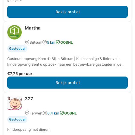
Bekijk profiel
Martha
Britsum
5 km
GOBNL
Gastouder
Gastouderopvang Kom d’r Bij in Britsum | Kleinschalige & liefdevolle
kinderopvang Bent u op zoek naar een betrouwbare gastouder in de
regio Britsum, Stiens, Cornjum…
€7,75 per uur
Bekijk profiel
327
Ferwert
6.4 km
GOBNL
Gastouder
Kinderopvang met dieren