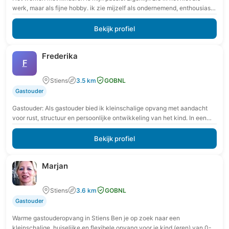
werk, maar als fijne hobby. ik zie mijzelf als ondernemend, enthousiast,
behulpzaam,…
Bekijk profiel
Frederika
F
Stiens
3.5 km
GOBNL
Gastouder
Gastouder: Als gastouder bied ik kleinschalige opvang met aandacht
voor rust, structuur en persoonlijke ontwikkeling van het kind. In een
veilige en vertrouwde omgeving krijgt…
Bekijk profiel
Marjan
Stiens
3.6 km
GOBNL
Gastouder
Warme gastouderopvang in Stiens Ben je op zoek naar een
kleinschalige, huiselijke en flexibele opvang voor je kind (eren) van 0-4