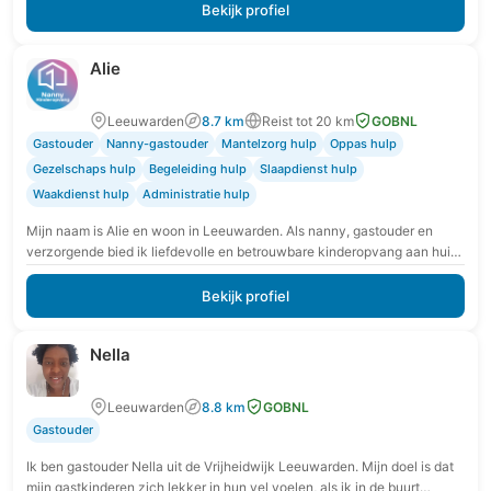
Bekijk profiel
Alie
Leeuwarden
8.7 km
Reist tot 20 km
GOBNL
Gastouder
Nanny-gastouder
Mantelzorg hulp
Oppas hulp
Gezelschaps hulp
Begeleiding hulp
Slaapdienst hulp
Waakdienst hulp
Administratie hulp
Mijn naam is Alie en woon in Leeuwarden. Als nanny, gastouder en
verzorgende bied ik liefdevolle en betrouwbare kinderopvang aan huis
in Leeuwarden en omgeving.…
Bekijk profiel
Nella
Leeuwarden
8.8 km
GOBNL
Gastouder
Ik ben gastouder Nella uit de Vrijheidwijk Leeuwarden. Mijn doel is dat
mijn gastkinderen zich lekker in hun vel voelen, als ik in de buurt…