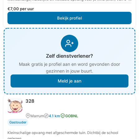
jaar? Gastouder Marjan aan…
€7,00 per uur
Bekijk profiel
Zelf dienstverlener?
Maak gratis je profiel aan en word gevonden door
gezinnen in jouw buurt.
Meld je aan
328
Marrum
4.1 km
GOBNL
Gastouder
Kleinschalige opvang met afgeschermde tuin. Dichtbij de school
gelegen.