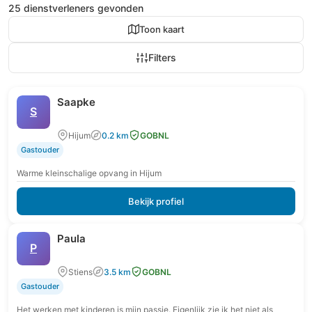
25 dienstverleners gevonden
Toon kaart
Filters
Saapke
S
Hijum
0.2 km
GOBNL
Gastouder
Warme kleinschalige opvang in Hijum
Bekijk profiel
Paula
P
Stiens
3.5 km
GOBNL
Gastouder
Het werken met kinderen is mijn passie. Eigenlijk zie ik het niet als