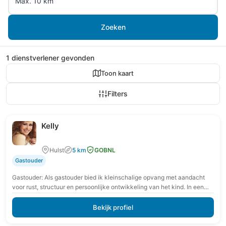
Zoeken
1 dienstverlener gevonden
Toon kaart
Filters
Kelly
Hulst
5 km
GOBNL
Gastouder
Gastouder: Als gastouder bied ik kleinschalige opvang met aandacht
voor rust, structuur en persoonlijke ontwikkeling van het kind. In een
veilige en vertrouwde omgeving krijgt…
Bekijk profiel