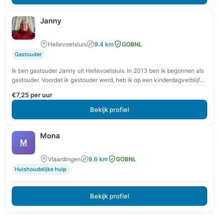
Janny
Hellevoetsluis
9.4 km
GOBNL
Gastouder
Ik ben gastouder Janny uit Hellevoetsluis. In 2013 ben ik begonnen als
gastouder. Voordat ik gastouder werd, heb ik op een kinderdagverblijf
gewerkt. Hier heb…
€7,25 per uur
Bekijk profiel
Mona
M
Vlaardingen
9.6 km
GOBNL
Huishoudelijke hulp
Bekijk profiel