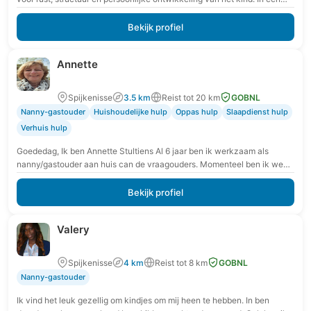
veilige en vertrouwde omgeving krijgt…
Bekijk profiel
Annette
Spijkenisse
3.5 km
Reist tot 20 km
GOBNL
Nanny-gastouder
Huishoudelijke hulp
Oppas hulp
Slaapdienst hulp
Verhuis hulp
Goededag, Ik ben Annette Stultiens Al 6 jaar ben ik werkzaam als
nanny/gastouder aan huis can de vraagouders. Momenteel ben ik weer
beschikbaar als Nanny.…
Bekijk profiel
Valery
Spijkenisse
4 km
Reist tot 8 km
GOBNL
Nanny-gastouder
Ik vind het leuk gezellig om kindjes om mij heen te hebben. In ben