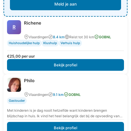
Meld je aan
Richene
R
Vlaardingen
8.4 km
Reist tot 30 km
GOBNL
Huishoudelijke hulp
Klushulp
Verhuis hulp
€25,00 per uur
Bekijk profiel
Philo
Vlaardingen
9.1 km
GOBNL
Gastouder
Met kinderen is je dag nooit hetzelfde want kinderen brengen
blijdschap in huis. Ik vind het heel belangrijk dat bij de opvoeding van
onze kinderen…
Bekijk profiel