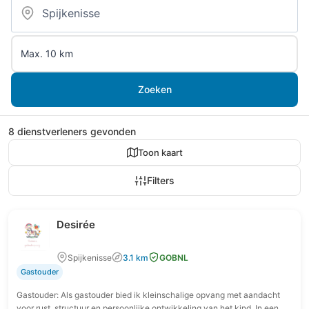
Zoeken
8 dienstverleners gevonden
Toon kaart
Filters
Desirée
Spijkenisse
3.1 km
GOBNL
Gastouder
Gastouder: Als gastouder bied ik kleinschalige opvang met aandacht
voor rust, structuur en persoonlijke ontwikkeling van het kind. In een