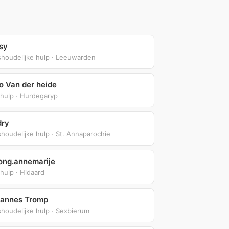
sy
shoudelijke hulp · Leeuwarden
o Van der heide
nhulp · Hurdegaryp
dry
houdelijke hulp · St. Annaparochie
ong.annemarije
hulp · Hidaard
annes Tromp
houdelijke hulp · Sexbierum