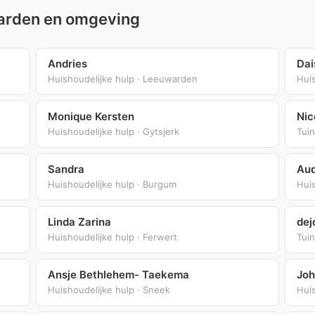
uwarden en omgeving
Andries
Dai
Huishoudelijke hulp · Leeuwarden
Hui
Monique Kersten
Nic
Huishoudelijke hulp · Gytsjerk
Tui
Sandra
Au
Huishoudelijke hulp · Burgum
Huis
Linda Zarina
dej
Huishoudelijke hulp · Ferwert
Tuin
Ansje Bethlehem- Taekema
Joh
Huishoudelijke hulp · Sneek
Huis