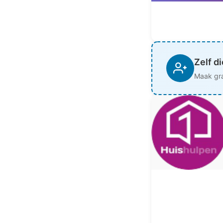
Zelf d
Maak gra