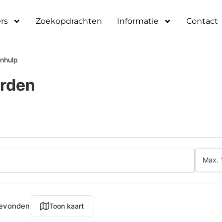
rs
Zoekopdrachten
Informatie
Contact
inhulp
arden
gevonden
Toon kaart