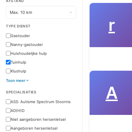
AFSTAND
r
TYPE DIENST
Gastouder
Nanny-gastouder
Huishoudelijke hulp
Tuinhulp
Klushulp
Toon meer
A
SPECIALISATIES
ASS: Autisme Spectrum Stoornis
AD(H)D
Niet aangeboren hersenletsel
Aangeboren hersenletsel