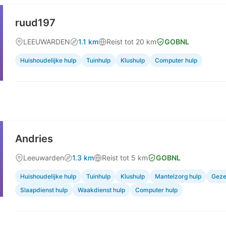
ruud197
LEEUWARDEN
1.1 km
Reist tot 20 km
GOBNL
Huishoudelijke hulp
Tuinhulp
Klushulp
Computer hulp
Andries
Leeuwarden
1.3 km
Reist tot 5 km
GOBNL
Huishoudelijke hulp
Tuinhulp
Klushulp
Mantelzorg hulp
Geze
Slaapdienst hulp
Waakdienst hulp
Computer hulp