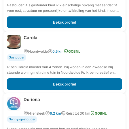
Gastouder: Als gastouder bied ik kleinschalige opvang met aandacht
voor rust, structuur en persoonlijke ontwikkeling van het kind. In een
veilige en vertrouwde omgeving krijgt…
Bekijk profiel
Carola
Noordwolde
0.5 km
GOBNL
Gastouder
Ik ben Carola moeder van 4 zonen. Wij wonen in een Zweedse vrij
staande woning met ruime tuin in Noordwolde Fr. Ik ben creatief en…
Bekijk profiel
Doriena
Nijensleek
6.2 km
Reist tot 30 km
GOBNL
Nanny-gastouder
Ik ben iemand die met een groot hart en veel plezier werkt met