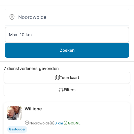
Zoeken
7 dienstverleners gevonden
Toon kaart
Filters
Williene
Noordwolde
0 km
GOBNL
Gastouder