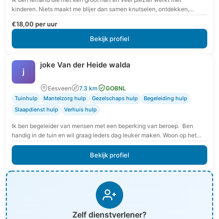
kinderen. Niets maakt me blijer dan samen knutselen, ontdekken,
spelen en bakken.…
€18,00 per uur
Bekijk profiel
joke Van der Heide walda
j
Eesveen
7.3 km
GOBNL
Tuinhulp
Mantelzorg hulp
Gezelschaps hulp
Begeleiding hulp
Slaapdienst hulp
Verhuis hulp
Ik ben begeleider van mensen met een beperking van beroep. Ben
handig in de tuin en wil graag ieders dag leuker maken. Woon op het…
Bekijk profiel
Zelf dienstverlener?