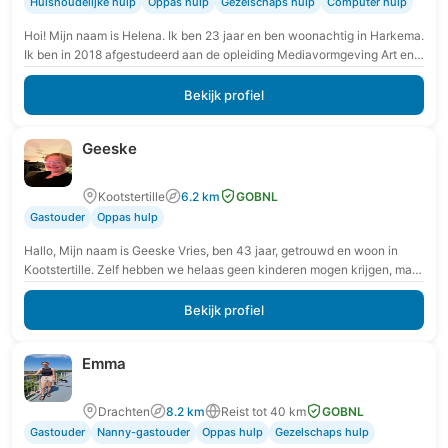
Huishoudelijke hulp
Oppas hulp
Gezelschaps hulp
Computer hulp
Hoi! Mijn naam is Helena. Ik ben 23 jaar en ben woonachtig in Harkema.
Ik ben in 2018 afgestudeerd aan de opleiding Mediavormgeving Art en…
Bekijk profiel
Geeske
Kootstertille
6.2 km
GOBNL
Gastouder
Oppas hulp
Hallo, Mijn naam is Geeske Vries, ben 43 jaar, getrouwd en woon in
Kootstertille. Zelf hebben we helaas geen kinderen mogen krijgen, maar
het werken…
Bekijk profiel
Emma
Drachten
8.2 km
Reist tot 40 km
GOBNL
Gastouder
Nanny-gastouder
Oppas hulp
Gezelschaps hulp