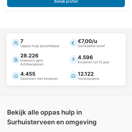
Bekijk profiel
7
€7,00/u
Oppas hulp beschikbaar
Gemiddeld tarief
28.226
4.596
Inwoners gem.
Kinderen tot 15 jaar
Achtkarspelen
4.455
12.122
Gezinnen met kinderen
Huishoudens
Bekijk alle oppas hulp in
Surhuisterveen en omgeving