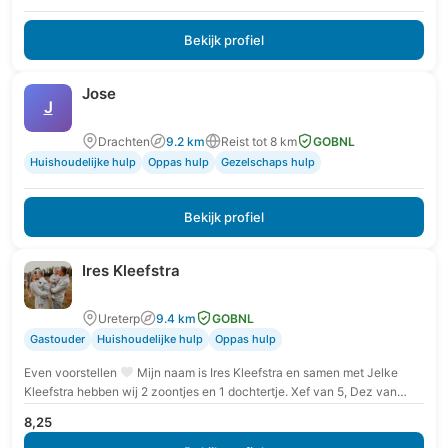
Bekijk profiel
Jose
J
Drachten
9.2 km
Reist tot 8 km
GOBNL
Huishoudelijke hulp
Oppas hulp
Gezelschaps hulp
Bekijk profiel
Ires Kleefstra
Ureterp
9.4 km
GOBNL
Gastouder
Huishoudelijke hulp
Oppas hulp
Even voorstellen
Mijn naam is Ires Kleefstra en samen met Jelke
Kleefstra hebben wij 2 zoontjes en 1 dochtertje. Xef van 5, Dez van…
8,25