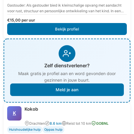
Gastouder: Als gastouder bied ik kleinschalige opvang met aandacht
voor rust, structuur en persoonlijke ontwikkeling van het kind. In een
veilige en vertrouwde omgeving krijgt…
€15,00 per uur
Bekijk profiel
Zelf dienstverlener?
Maak gratis je profiel aan en word gevonden door
gezinnen in jouw buurt.
Meld je aan
Kokob
K
Drachten
8.6 km
Reist tot 10 km
GOBNL
Huishoudelijke hulp
Oppas hulp