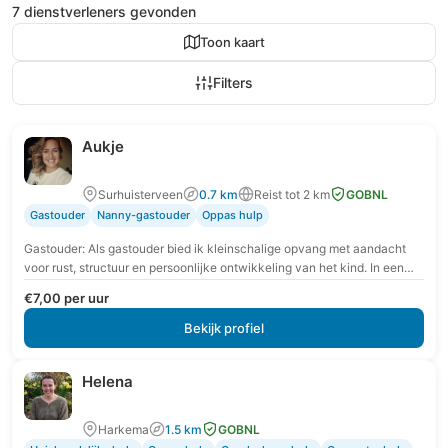
7 dienstverleners gevonden
Toon kaart
Filters
Aukje
Surhuisterveen
0.7 km
Reist tot 2 km
GOBNL
Gastouder
Nanny-gastouder
Oppas hulp
Gastouder: Als gastouder bied ik kleinschalige opvang met aandacht
voor rust, structuur en persoonlijke ontwikkeling van het kind. In een
veilige en vertrouwde omgeving krijgt…
€7,00 per uur
Bekijk profiel
Helena
Harkema
1.5 km
GOBNL