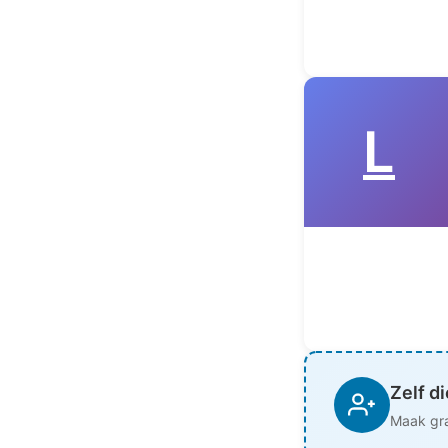
L
Zelf d
Maak gra