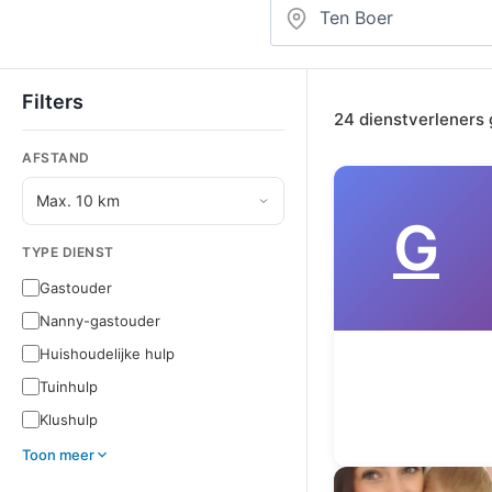
Filters
24 dienstverleners
AFSTAND
G
TYPE DIENST
Gastouder
Nanny-gastouder
Huishoudelijke hulp
Tuinhulp
Klushulp
Toon meer