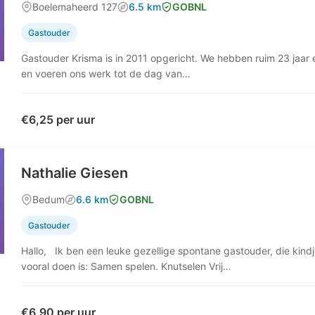
Boelemaheerd 127
6.5 km
GOBNL
Gastouder
Gastouder Krisma is in 2011 opgericht. We hebben ruim 23 jaar 
en voeren ons werk tot de dag van…
€6,25 per uur
Nathalie Giesen
Bedum
6.6 km
GOBNL
Gastouder
Hallo, Ik ben een leuke gezellige spontane gastouder, die kindj
vooral doen is: Samen spelen. Knutselen Vrij…
€6,90 per uur