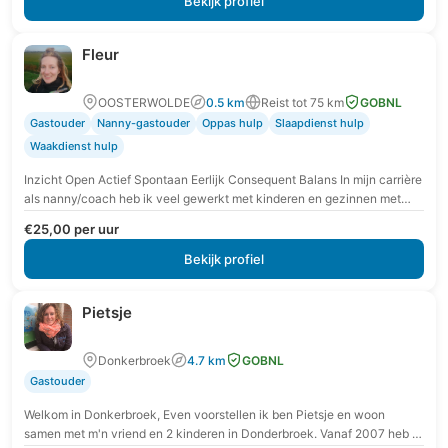
Bekijk profiel
Fleur
OOSTERWOLDE
0.5 km
Reist tot 75 km
GOBNL
Gastouder
Nanny-gastouder
Oppas hulp
Slaapdienst hulp
Waakdienst hulp
Inzicht Open Actief Spontaan Eerlijk Consequent Balans In mijn carrière
als nanny/coach heb ik veel gewerkt met kinderen en gezinnen met
een speciale behoefte hebben.…
€25,00 per uur
Bekijk profiel
Pietsje
Donkerbroek
4.7 km
GOBNL
Gastouder
Welkom in Donkerbroek, Even voorstellen ik ben Pietsje en woon
samen met m'n vriend en 2 kinderen in Donderbroek. Vanaf 2007 heb ik