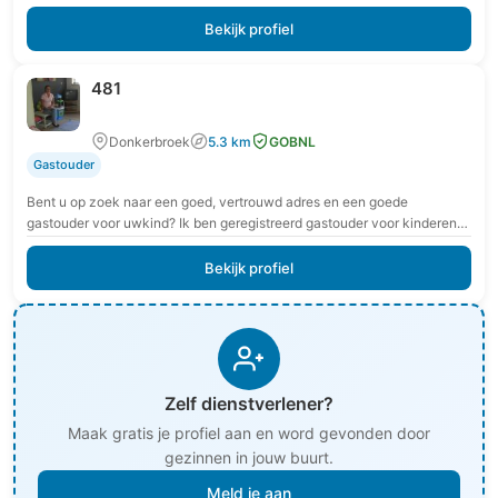
gewerkt in…
Bekijk profiel
481
Donkerbroek
5.3 km
GOBNL
Gastouder
Bent u op zoek naar een goed, vertrouwd adres en een goede
gastouder voor uwkind? Ik ben geregistreerd gastouder voor kinderen
van 0 tot12 jaar.…
Bekijk profiel
Zelf dienstverlener?
Maak gratis je profiel aan en word gevonden door
gezinnen in jouw buurt.
Meld je aan