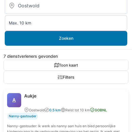
Zoeken
7 dienstverleners gevonden
Toon kaart
Filters
Aukje
A
Oostwold
0.5 km
Reist tot 10 km
GOBNL
Nanny-gastouder
Nanny-gastouder: Ik werk als nanny aan huis en bied persoonlijke
kinderopvang in de vertrouwde omgeving van het gezin. Ik werk met