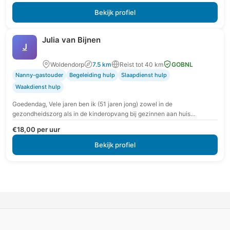
veilige en vertrouwde omgeving krijgt…
Bekijk profiel
Julia van Bijnen
J
Woldendorp
7.5 km
Reist tot 40 km
GOBNL
Nanny-gastouder
Begeleiding hulp
Slaapdienst hulp
Waakdienst hulp
Goedendag, Vele jaren ben ik (51 jaren jong) zowel in de
gezondheidszorg als in de kinderopvang bij gezinnen aan huis
werkzaam geweest. Tot 2007 in…
€18,00 per uur
Bekijk profiel