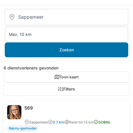
Zoeken
6 dienstverleners gevonden
Toon kaart
Filters
569
Sappemeer
0.7 km
Reist tot 15 km
GOBNL
Nanny-gastouder