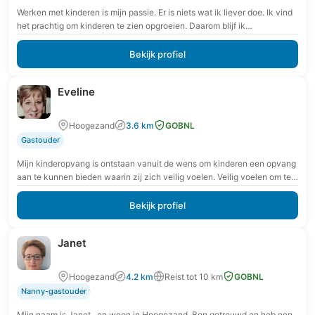
Werken met kinderen is mijn passie. Er is niets wat ik liever doe. Ik vind
het prachtig om kinderen te zien opgroeien. Daarom blijf ik…
Bekijk profiel
Eveline
Hoogezand
3.6 km
GOBNL
Gastouder
Mijn kinderopvang is ontstaan vanuit de wens om kinderen een opvang
aan te kunnen bieden waarin zij zich veilig voelen. Veilig voelen om te
ontdekken…
Bekijk profiel
Janet
Hoogezand
4.2 km
Reist tot 10 km
GOBNL
Nanny-gastouder
Mijn naam is Janet , en woon in Hoogezand. Ben getrouwd en heb een