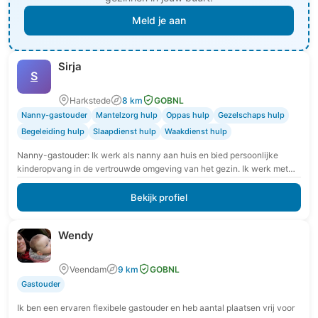
Meld je aan
Sirja
S
Harkstede
8 km
GOBNL
Nanny-gastouder
Mantelzorg hulp
Oppas hulp
Gezelschaps hulp
Begeleiding hulp
Slaapdienst hulp
Waakdienst hulp
Nanny-gastouder: Ik werk als nanny aan huis en bied persoonlijke
kinderopvang in de vertrouwde omgeving van het gezin. Ik werk met
extra aandacht voor rust,…
Bekijk profiel
Wendy
Veendam
9 km
GOBNL
Gastouder
Ik ben een ervaren flexibele gastouder en heb aantal plaatsen vrij voor