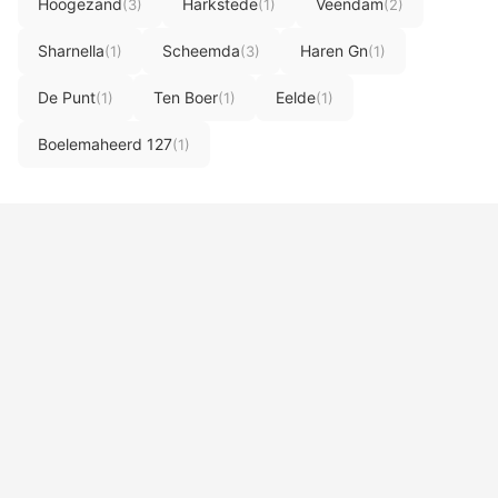
Hoogezand
Harkstede
Veendam
(3)
(1)
(2)
Sharnella
Scheemda
Haren Gn
(1)
(3)
(1)
De Punt
Ten Boer
Eelde
(1)
(1)
(1)
Boelemaheerd 127
(1)