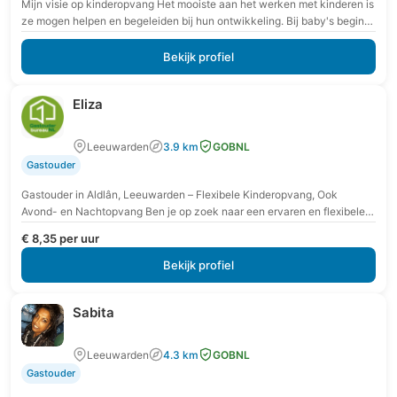
Mijn visie op kinderopvang Het mooiste aan het werken met kinderen is
ze mogen helpen en begeleiden bij hun ontwikkeling. Bij baby's begint
dat met…
Bekijk profiel
Eliza
Leeuwarden
3.9 km
GOBNL
Gastouder
Gastouder in Aldlân, Leeuwarden – Flexibele Kinderopvang, Ook
Avond- en Nachtopvang Ben je op zoek naar een ervaren en flexibele
gastouder in Aldlân, Leeuwarden? Dan…
€ 8,35 per uur
Bekijk profiel
Sabita
Leeuwarden
4.3 km
GOBNL
Gastouder