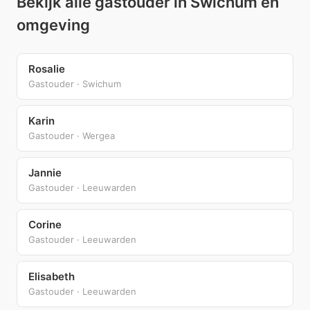
Bekijk alle gastouder in Swichum en
omgeving
Rosalie
Gastouder · Swichum
Karin
Gastouder · Wergea
Jannie
Gastouder · Leeuwarden
Corine
Gastouder · Leeuwarden
Elisabeth
Gastouder · Leeuwarden