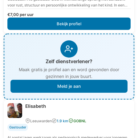
voor rust, structuur en persoonlijke ontwikkeling van het kind. In een
veilige en vertrouwde omgeving krijgt…
€7,00 per uur
Bekijk profiel
Zelf dienstverlener?
Maak gratis je profiel aan en word gevonden door
gezinnen in jouw buurt.
Meld je aan
Elisabeth
Leeuwarden
1.9 km
GOBNL
Gastouder
Al aantal jaren werkzaam als pedagogisch medewerker voor jongeren