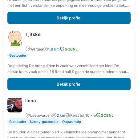
met een licht verstandelijke beperking en meervoudige problematiek,
wil ik nu het roer omgooien en er…
Bekijk profiel
Tjitske
Wergea
1.9 km
GOBNL
Gastouder
Dagindeling De breng tijden is vaak wat verschillend per kind. De
eerste komt vaak om half 8 Rond half 9 gaan de oudste kinderen naar…
Bekijk profiel
Ilona
Leeuwarden
2 km
Reist tot 10 km
GOBNL
Gastouder
Nanny-gastouder
Oppas hulp
Gastouder: Als gastouder bied ik kleinschalige opvang met aandacht
voor rust, structuur en persoonlijke ontwikkeling van het kind. In een