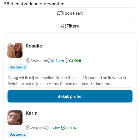
36 dienstverleners gevonden
Toon kaart
Filters
Rosalie
Swichum
0.2 km
GOBNL
Gastouder
Graag wil ik mij voorstellen. Ik ben Rosalie, 28 jaar oud en ik woon in
Swichum met mijn man Harm. Samen met onze 3 kinderen.…
Bekijk profiel
Karin
Wergea
1.6 km
GOBNL
Gastouder