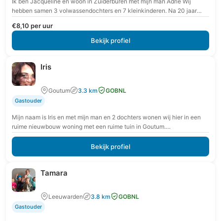
Ik ben Jacqueline en woon in Zuiderburen met mijn man Adrie Wij
hebben samen 3 volwassendochters en 7 kleinkinderen. Na 20 jaar
ondernemerschap in de…
€8,10 per uur
Bekijk profiel
Iris
Goutum
3.3 km
GOBNL
Gastouder
Mijn naam is Iris en met mijn man en 2 dochters wonen wij hier in een
ruime nieuwbouw woning met een ruime tuin in Goutum.…
Bekijk profiel
Tamara
Leeuwarden
3.8 km
GOBNL
Gastouder