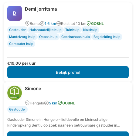
Demi jorritsma
D
Borne
1.6 km
Reist tot 10 km
GOBNL
Gastouder
Huishoudelijke hulp
Tuinhulp
Klushulp
Mantelzorg hulp
Oppas hulp
Gezelschaps hulp
Begeleiding hulp
Computer hulp
€19,00 per uur
Bekijk profiel
Simone
Hengelo
5 km
GOBNL
Gastouder
Gastouder Simone in Hengelo – liefdevolle en kleinschalige
kinderopvang Bent u op zoek naar een betrouwbare gastouder in
Hengelo waar uw kind zich veilig en…