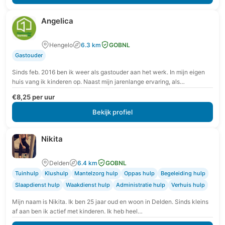
Angelica
Hengelo
6.3 km
GOBNL
Gastouder
Sinds feb. 2016 ben ik weer als gastouder aan het werk. In mijn eigen
huis vang ik kinderen op. Naast mijn jarenlange ervaring, als
pedagogisch…
€8,25 per uur
Bekijk profiel
Nikita
Delden
6.4 km
GOBNL
Tuinhulp
Klushulp
Mantelzorg hulp
Oppas hulp
Begeleiding hulp
Slaapdienst hulp
Waakdienst hulp
Administratie hulp
Verhuis hulp
Mijn naam is Nikita. Ik ben 25 jaar oud en woon in Delden. Sinds kleins
af aan ben ik actief met kinderen. Ik heb heel…