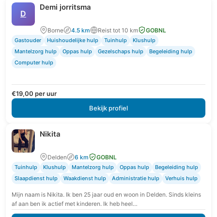
Demi jorritsma
D
Borne
4.5 km
Reist tot 10 km
GOBNL
Gastouder
Huishoudelijke hulp
Tuinhulp
Klushulp
Mantelzorg hulp
Oppas hulp
Gezelschaps hulp
Begeleiding hulp
Computer hulp
€19,00 per uur
Bekijk profiel
Nikita
Delden
6 km
GOBNL
Tuinhulp
Klushulp
Mantelzorg hulp
Oppas hulp
Begeleiding hulp
Slaapdienst hulp
Waakdienst hulp
Administratie hulp
Verhuis hulp
Mijn naam is Nikita. Ik ben 25 jaar oud en woon in Delden. Sinds kleins
af aan ben ik actief met kinderen. Ik heb heel…