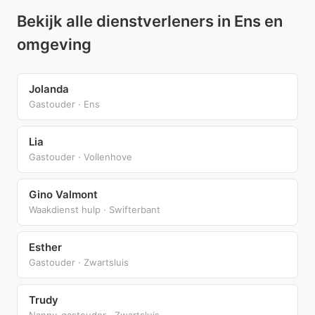
Bekijk alle dienstverleners in Ens en
omgeving
Jolanda
Gastouder · Ens
Lia
Gastouder · Vollenhove
Gino Valmont
Waakdienst hulp · Swifterbant
Esther
Gastouder · Zwartsluis
Trudy
Nanny-gastouder · Zwartsluis