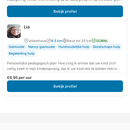
van 0-4 jaar.…
Bekijk profiel
Lia
Vollenhove
9.5 km
Reist tot 35 km
GOBNL
Gastouder
Nanny-gastouder
Huishoudelijke hulp
Gezelschaps hulp
Begeleiding hulp
Persoonlijke pedagogisch plan Hoe zorg ik ervoor dat uw kind zich
veilig voelt in mijn kinderopvang, dat ik uw kind iets te bieden heb in…
€6,95 per uur
Bekijk profiel