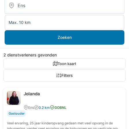
Zoeken
2 dienstverleners gevonden
Toon kaart
Filters
Jolanda
Ens
0.2 km
GOBNL
Gastouder
Veel ervaring, 25 jaar kinderopvang gedaan met veel opvang in de
inburgering, verder veel ervaring op de babygroep en op verticale groep