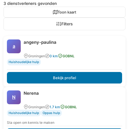
3 dienstverleners gevonden
Toon kaart
Filters
angeny-paulina
a
Groningen
0 km
GOBNL
Huishoudelijke hulp
Bekijk profiel
Nerena
N
Groningen
1.7 km
GOBNL
Huishoudelijke hulp
Oppas hulp
Sta open om kennis te maken