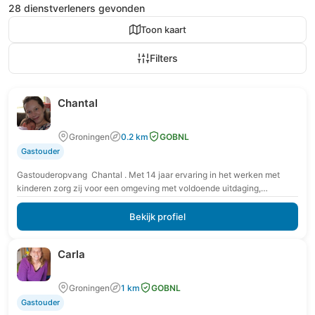
28 dienstverleners gevonden
Toon kaart
Filters
Chantal
Groningen
0.2 km
GOBNL
Gastouder
Gastouderopvang Chantal . Met 14 jaar ervaring in het werken met
kinderen zorg zij voor een omgeving met voldoende uitdaging,
veiligheid en routine voor elk…
Bekijk profiel
Carla
Groningen
1 km
GOBNL
Gastouder