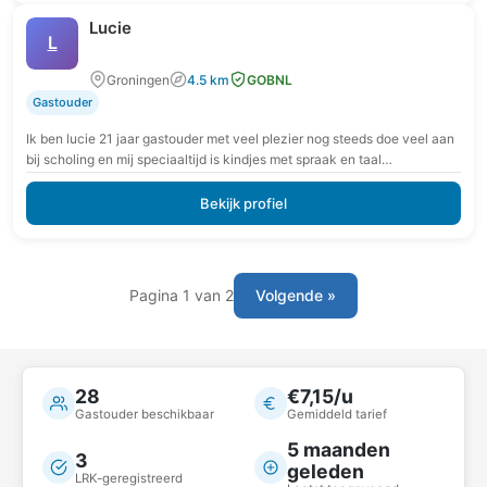
Lucie
L
Groningen
4.5 km
GOBNL
Gastouder
Ik ben lucie 21 jaar gastouder met veel plezier nog steeds doe veel aan
bij scholing en mij speciaaltijd is kindjes met spraak en taal…
Bekijk profiel
Pagina 1 van 2
Volgende »
28
€7,15/u
Gastouder beschikbaar
Gemiddeld tarief
5 maanden
3
geleden
LRK-geregistreerd