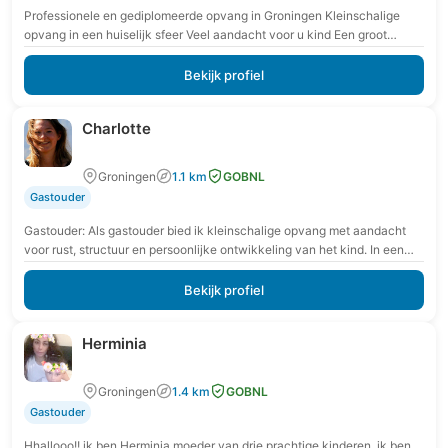
Professionele en gediplomeerde opvang in Groningen Kleinschalige
opvang in een huiselijk sfeer Veel aandacht voor u kind Een groot
aanbod aan activiteiten Veel buitenactiviteiten en…
Bekijk profiel
Charlotte
Groningen
1.1 km
GOBNL
Gastouder
Gastouder: Als gastouder bied ik kleinschalige opvang met aandacht
voor rust, structuur en persoonlijke ontwikkeling van het kind. In een
veilige en vertrouwde omgeving krijgt…
Bekijk profiel
Herminia
Groningen
1.4 km
GOBNL
Gastouder
Hhallooo!! ik ben Herminia moeder van drie prachtige kinderen. ik ben