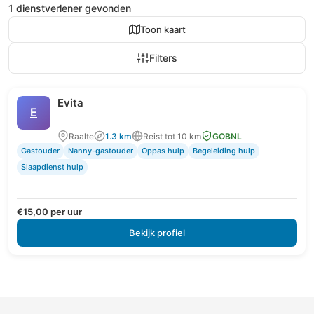
1 dienstverlener gevonden
Toon kaart
Filters
Evita
E
Raalte
1.3 km
Reist tot 10 km
GOBNL
Gastouder
Nanny-gastouder
Oppas hulp
Begeleiding hulp
Slaapdienst hulp
€15,00 per uur
Bekijk profiel