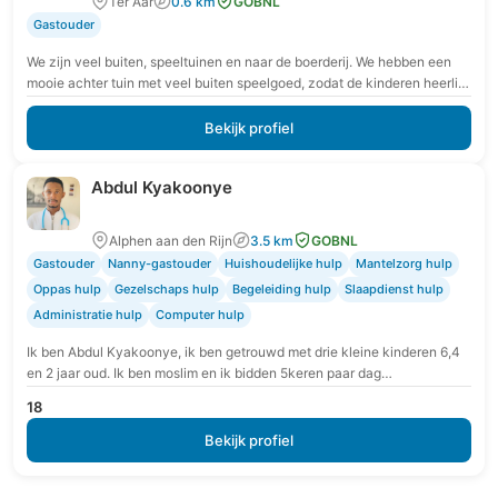
Ter Aar
0.6 km
GOBNL
Gastouder
We zijn veel buiten, speeltuinen en naar de boerderij. We hebben een
mooie achter tuin met veel buiten speelgoed, zodat de kinderen heerlijk
vrij kunnen…
Bekijk profiel
Abdul Kyakoonye
Alphen aan den Rijn
3.5 km
GOBNL
Gastouder
Nanny-gastouder
Huishoudelijke hulp
Mantelzorg hulp
Oppas hulp
Gezelschaps hulp
Begeleiding hulp
Slaapdienst hulp
Administratie hulp
Computer hulp
Ik ben Abdul Kyakoonye, ik ben getrouwd met drie kleine kinderen 6,4
en 2 jaar oud. Ik ben moslim en ik bidden 5keren paar dag…
18
Bekijk profiel