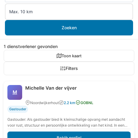
Zoeken
1 dienstverlener gevonden
Toon kaart
Filters
Michelle Van der vijver
M
Noordwijkerhout
2.2 km
GOBNL
Gastouder
Gastouder: Als gastouder bied ik kleinschalige opvang met aandacht
voor rust, structuur en persoonlijke ontwikkeling van het kind. In een
veilige en vertrouwde omgeving krijgt…
Bekijk profiel