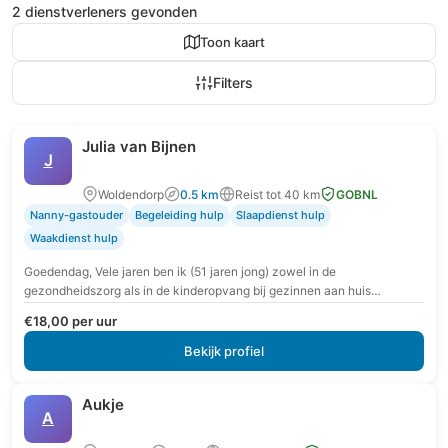
2 dienstverleners gevonden
Toon kaart
Filters
Julia van Bijnen
J
Woldendorp
0.5 km
Reist tot 40 km
GOBNL
Nanny-gastouder
Begeleiding hulp
Slaapdienst hulp
Waakdienst hulp
Goedendag, Vele jaren ben ik (51 jaren jong) zowel in de
gezondheidszorg als in de kinderopvang bij gezinnen aan huis
werkzaam geweest. Tot 2007 in…
€18,00 per uur
Bekijk profiel
Aukje
A