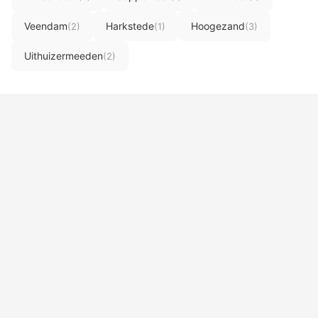
Veendam
Harkstede
Hoogezand
(2)
(1)
(3)
Uithuizermeeden
(2)