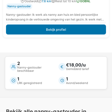
Oostwold
7.6 km
Reist tot 10 km
GOBNL
Nanny-gastouder
Nanny-gastouder: Ik werk als nanny aan huis en bied persoonlijke
kinderopvang in de vertrouwde omgeving van het gezin. Ik werk met
extra aandacht voor rust,…
Bekijk profiel
2
€18,00/u
Nanny-gastouder
Gemiddeld tarief
beschikbaar
1
1
LRK-geregistreerd
Avond/weekend
Bekijk alle nanny-gastouder in